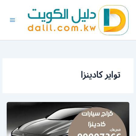
خطي
لى
لمحتوى
تواير كادينزا