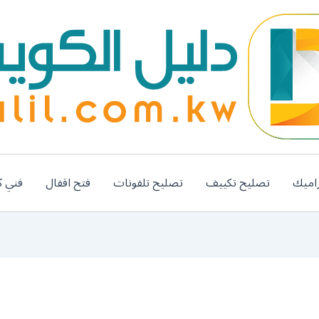
اميك
تصليح تكييف
تصليح تلفونات
فتح اقفال
فني ك