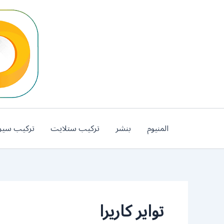
خطي
لى
لمحتوى
المنيوم
بنشر
تركيب ستلايت
تركيب سير
تواير كاريرا