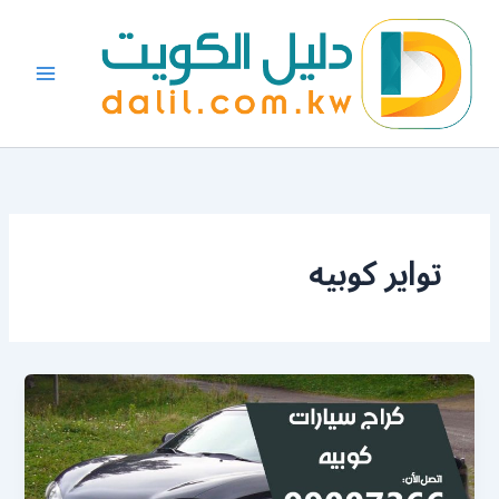
خطي
لى
لمحتوى
تواير كوبيه