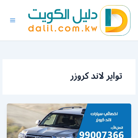
خطي
لى
لمحتوى
تواير لاند كروزر