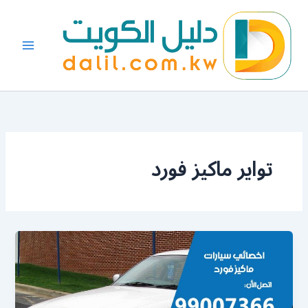
خطي
لى
لمحتوى
تواير ماكيز فورد