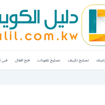
اميك
تصليح تكييف
تصليح تلفونات
فتح اقفال
فني ك