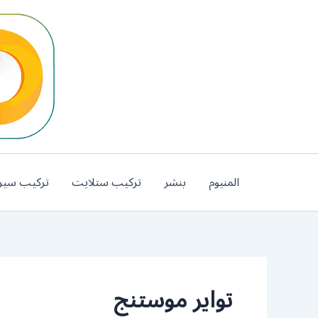
خطي
لى
لمحتوى
المنيوم
بنشر
تركيب ستلايت
تركيب سير
تواير موستنج