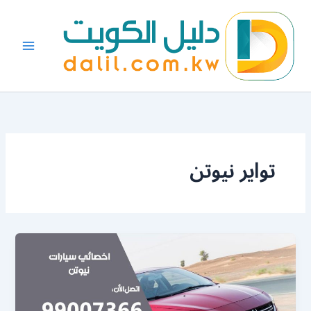
خطي
لى
لمحتوى
تواير نيوتن