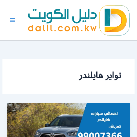
خطي
لى
لمحتوى
تواير هايلندر