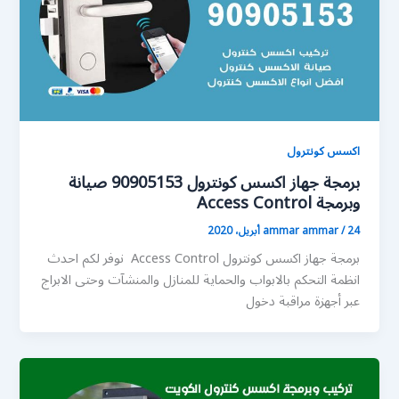
اكسس كونترول
برمجة جهاز اكسس كونترول 90905153 صيانة
وبرمجة Access Control
24 أبريل، 2020
/
ammar ammar
برمجة جهاز اكسس كونترول Access Control نوفر لكم احدث
انظمة التحكم بالابواب والحماية للمنازل والمنشآت وحتى الابراج
عبر أجهزة مراقبة دخول