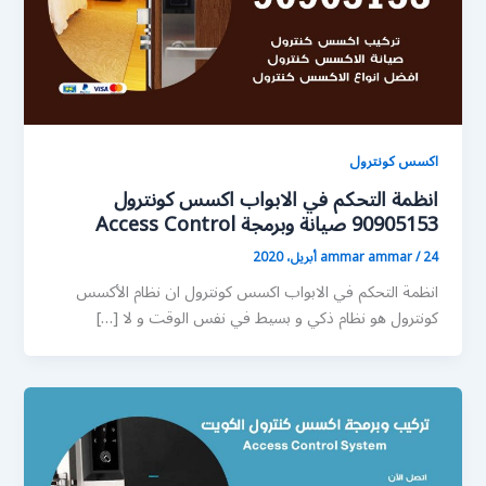
اكسس كونترول
انظمة التحكم في الابواب اكسس كونترول
90905153 صيانة وبرمجة Access Control
24 أبريل، 2020
/
ammar ammar
انظمة التحكم في الابواب اكسس كونترول ان نظام الأكسس
كونترول هو نظام ذكي و بسيط في نفس الوقت و لا […]