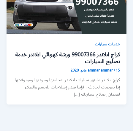
خدمات سيارات
كراج ابلاندر 99007366 ورشة كهربائي ابلاندر خدمة
تصليح السيارات
15 مايو، 2020
/
ammar ammar
كراج ابلاندر تشتهر سيارات ابلاندر بفخامتها وجودتها وموثوقيتها.
إذا تعرضت لحادث ، فإننا نقدم إصلاحات للجسم والطلاء
لضمان إصلاح سيارتك […]