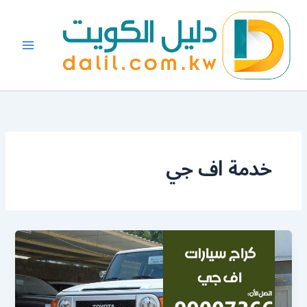
خطي
لى
لمحتوى
خدمة اف جي