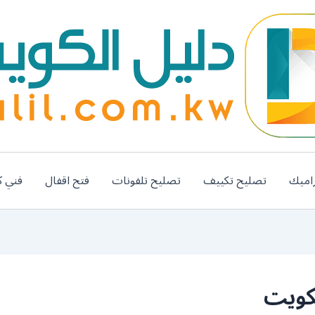
اميك
تصليح تكييف
تصليح تلفونات
فتح اقفال
فني ك
لكويت