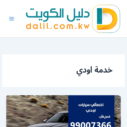
خطي
لى
لمحتوى
خدمة اودي