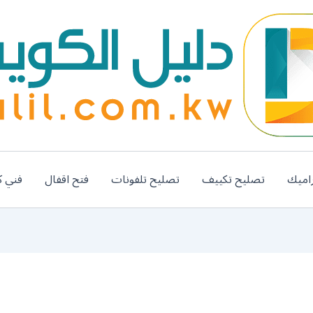
اميك
تصليح تكييف
تصليح تلفونات
فتح اقفال
فني ك