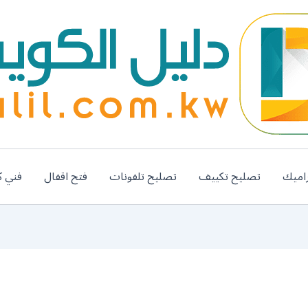
اميك
تصليح تكييف
تصليح تلفونات
فتح اقفال
فني ك