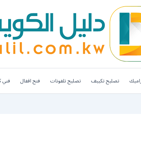
اميك
تصليح تكييف
تصليح تلفونات
فتح اقفال
فني ك