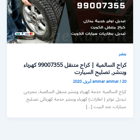
بنشر
كراج السالمية | كراج متنقل 99007355 كهرباء
وبنشر, تصليح السيارت
20 أبريل، 2020
/
ammar ammar
كراج السالمية خدمة كهرباء وبنشر متنقل السالمية, بنجرجي
تبديل تواير ( اطارات) كهرباء وبنشر خدمة كهربائي تصليح
سيارات عند البيت […]