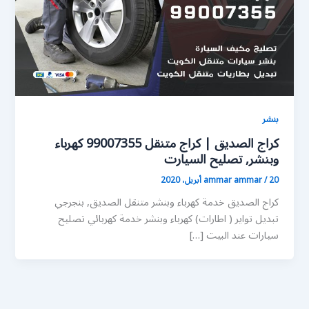
بنشر
كراج الصديق | كراج متنقل 99007355 كهرباء
وبنشر, تصليح السيارت
20 أبريل، 2020
/
ammar ammar
كراج الصديق خدمة كهرباء وبنشر متنقل الصديق, بنجرجي
تبديل تواير ( اطارات) كهرباء وبنشر خدمة كهربائي تصليح
سيارات عند البيت […]