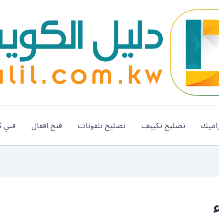
اميك
تصليح تكييف
تصليح تلفونات
فتح اقفال
فني ك