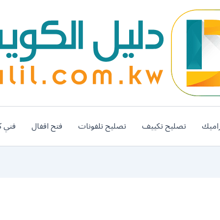
اميك
تصليح تكييف
تصليح تلفونات
فتح اقفال
فني ك