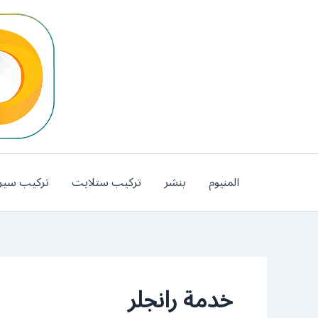
خطي
لى
لمحتوى
المنيوم
بنشر
تركيب ستلايت
تركيب سير
خدمة رانجلر