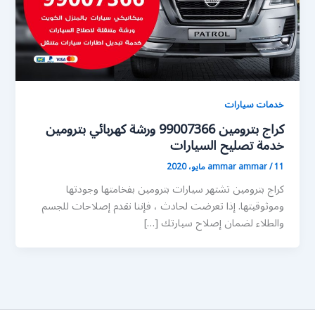
خدمات سيارات
كراج بترومين 99007366 ورشة كهربائي بترومين
خدمة تصليح السيارات
11 مايو، 2020
/
ammar ammar
كراج بترومين تشتهر سيارات بترومين بفخامتها وجودتها
وموثوقيتها. إذا تعرضت لحادث ، فإننا نقدم إصلاحات للجسم
والطلاء لضمان إصلاح سيارتك […]