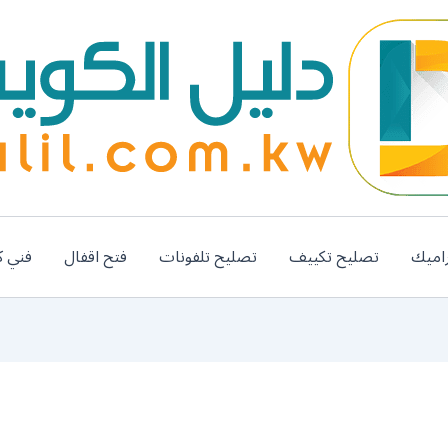
اميك
تصليح تكييف
تصليح تلفونات
فتح اقفال
فني ك