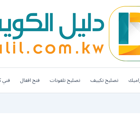
اميك
تصليح تكييف
تصليح تلفونات
فتح اقفال
فني ك