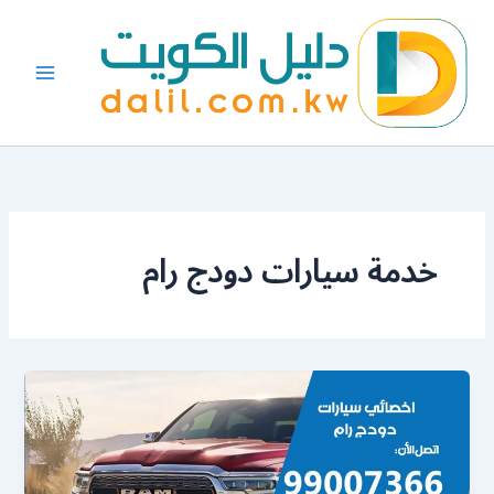
خطي
لى
لمحتوى
خدمة سيارات دودج رام