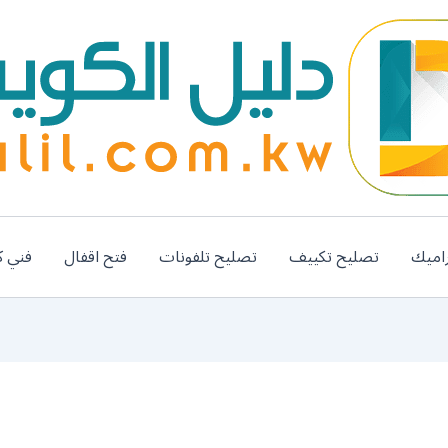
اميك
تصليح تكييف
تصليح تلفونات
فتح اقفال
فني ك