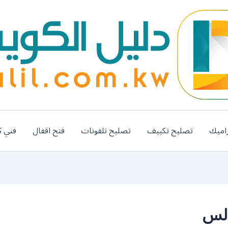
اميك
تصليح تكييف
تصليح تلفونات
فتح اقفال
فني ك
دلس