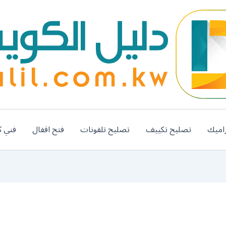
اميك
تصليح تكييف
تصليح تلفونات
فتح اقفال
فني ك