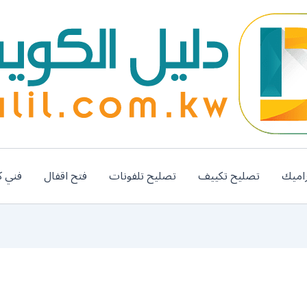
اميك
تصليح تكييف
تصليح تلفونات
فتح اقفال
فني ك