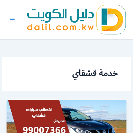
خطي
لى
لمحتوى
خدمة قشقاي