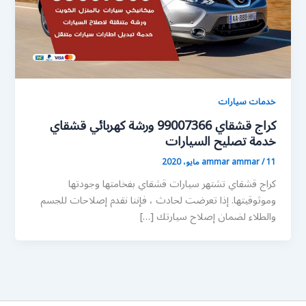
خدمات سيارات
كراج قشقاي 99007366 ورشة كهربائي قشقاي
خدمة تصليح السيارات
11 مايو، 2020
/
ammar ammar
كراج قشقاي تشتهر سيارات قشقاي بفخامتها وجودتها
وموثوقيتها. إذا تعرضت لحادث ، فإننا نقدم إصلاحات للجسم
والطلاء لضمان إصلاح سيارتك […]