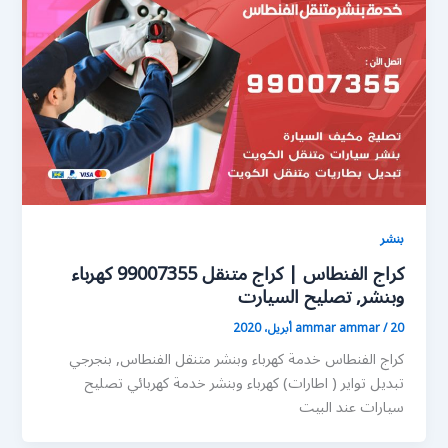
بنشر
كراج الفنطاس | كراج متنقل 99007355 كهرباء
وبنشر, تصليح السيارت
20 أبريل، 2020
/
ammar ammar
كراج الفنطاس خدمة كهرباء وبنشر متنقل الفنطاس, بنجرجي
تبديل تواير ( اطارات) كهرباء وبنشر خدمة كهربائي تصليح
سيارات عند البيت