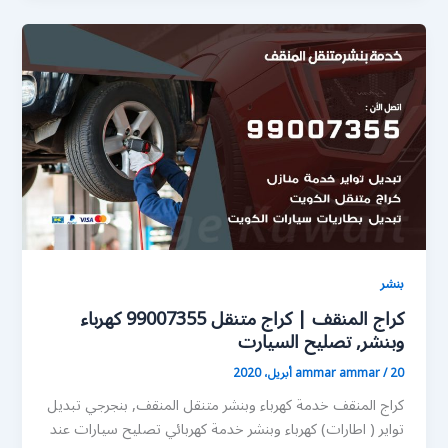
بنشر
كراج المنقف | كراج متنقل 99007355 كهرباء
وبنشر, تصليح السيارت
20 أبريل، 2020
/
ammar ammar
كراج المنقف خدمة كهرباء وبنشر متنقل المنقف, بنجرجي تبديل
تواير ( اطارات) كهرباء وبنشر خدمة كهربائي تصليح سيارات عند