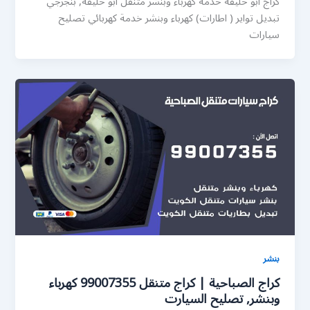
كراج ابو حليفة خدمة كهرباء وبنشر متنقل ابو حليفة, بنجرجي
تبديل تواير ( اطارات) كهرباء وبنشر خدمة كهربائي تصليح
سيارات
بنشر
كراج الصباحية | كراج متنقل 99007355 كهرباء
وبنشر, تصليح السيارت