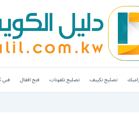
اميك
تصليح تكييف
تصليح تلفونات
فتح اقفال
فني ك