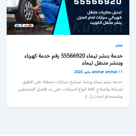
بنشر
خدمة بنشر تيماء 55566920 رقم خدمة كهرباء
وبنشر متنقل تيماء
1 مايو، 2020
/
ammar ammar
خدمة بنشر تيماء ورشة تصليح سيارات متنقلة على الطرق
لصيانة واصلاح كافة انواع السيارات على يد افضل المحترفين
وباستخدام احدث […]