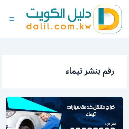
خطي
لى
لمحتوى
رقم بنشر تيماء