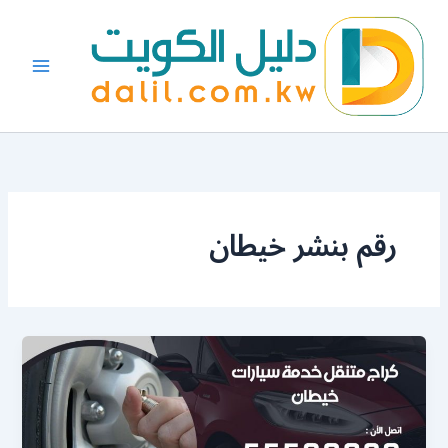
خطي
لى
لمحتوى
رقم بنشر خيطان