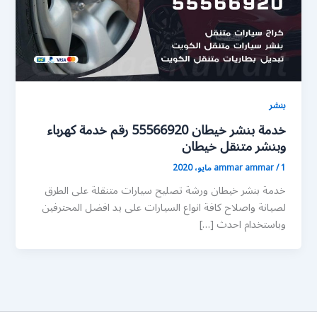
بنشر
خدمة بنشر خيطان 55566920 رقم خدمة كهرباء
وبنشر متنقل خيطان
1 مايو، 2020
/
ammar ammar
خدمة بنشر خيطان ورشة تصليح سيارات متنقلة على الطرق
لصيانة واصلاح كافة انواع السيارات على يد افضل المحترفين
وباستخدام احدث […]