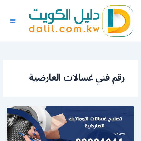
خطي
لى
لمحتوى
رقم فني غسالات العارضية