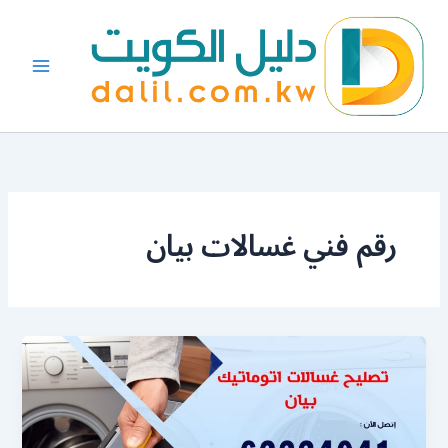
خطي
لى
لمحتوى
رقم فني غسالات بيان