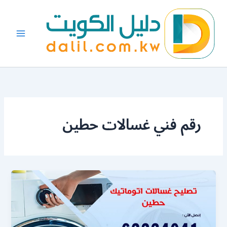
خطي
لى
لمحتوى
رقم فني غسالات حطين