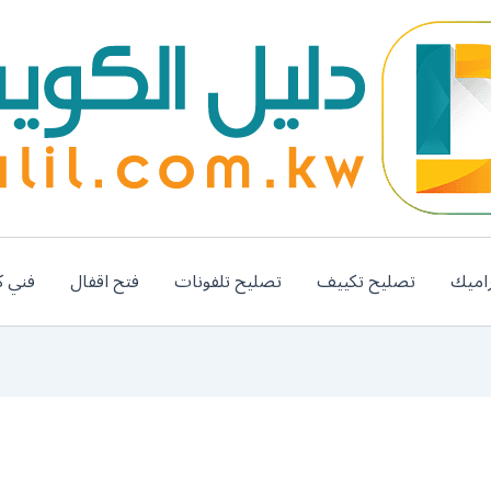
اميك
تصليح تكييف
تصليح تلفونات
فتح اقفال
فني ك