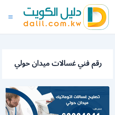
خطي
لى
لمحتوى
رقم فني غسالات ميدان حولي