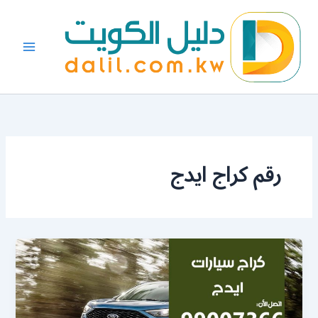
خطي
لى
لمحتوى
رقم كراج ايدج