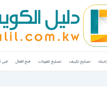
اميك
تصليح تكييف
تصليح تلفونات
فتح اقفال
فني ك