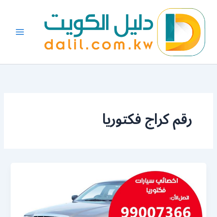
خطي
لى
لمحتوى
رقم كراج فكتوريا