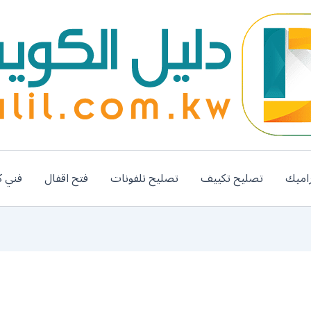
اميك
تصليح تكييف
تصليح تلفونات
فتح اقفال
فني ك