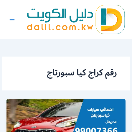
خطي
لى
لمحتوى
رقم كراج كيا سبورتاج