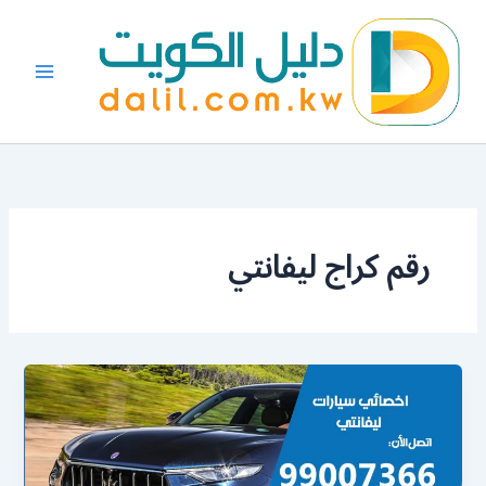
خطي
لى
لمحتوى
رقم كراج ليفانتي