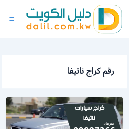
خطي
لى
لمحتوى
رقم كراج ناتيفا