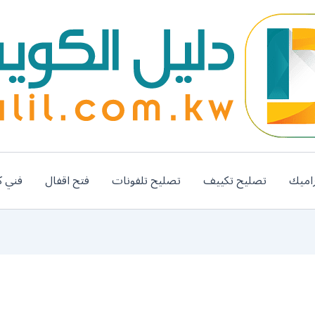
اميك
تصليح تكييف
تصليح تلفونات
فتح اقفال
فني ك