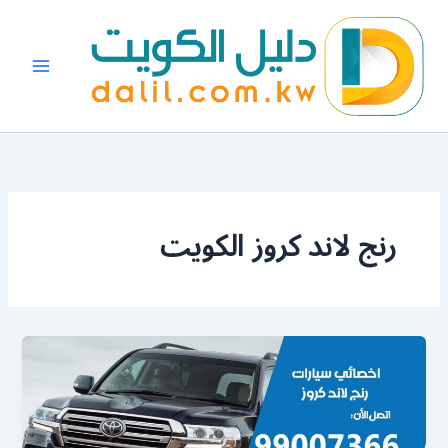
خطي
لى
لمحتوى
رنج لاند كروز الكويت