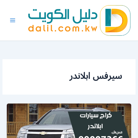
خطي
لى
لمحتوى
سيرفس ابلاندر