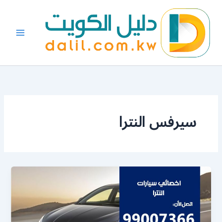
خطي
لى
لمحتوى
سيرفس النترا