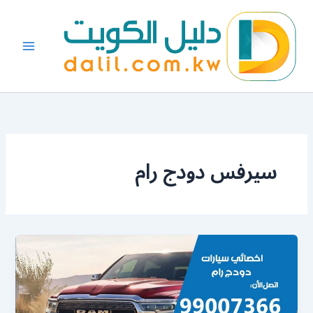
خطي
لى
لمحتوى
سيرفس دودج رام